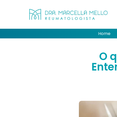
Home
O q
Ente