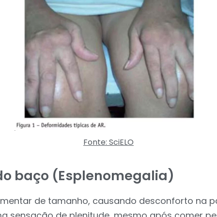
Fonte: SciELO
o baço (Esplenomegalia)
mentar de tamanho, causando desconforto na pa
a sensação de plenitude, mesmo após comer p