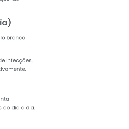
ia)
ulo branco
de infecções,
tivamente.
inta
do dia a dia.