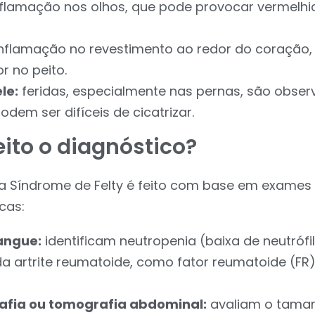
flamação nos olhos, que pode provocar vermelhi
nflamação no revestimento ao redor do coração,
r no peito.
le:
feridas, especialmente nas pernas, são obse
dem ser difíceis de cicatrizar.
ito o diagnóstico?
a Síndrome de Felty é feito com base em exames 
icas:
angue:
identificam neutropenia (baixa de neutrófi
 artrite reumatoide, como fator reumatoide (FR)
afia ou tomografia abdominal:
avaliam o tama