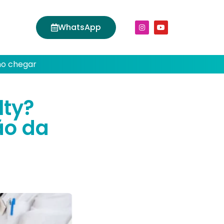
WhatsApp
o chegar
lty?
ão da