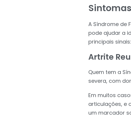
Sintomas 
A Síndrome de 
pode ajudar a i
principais sinais
Artrite R
Quem tem a Sínd
severa, com dore
Em muitos casos
articulações, e
um marcador sa