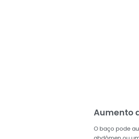
Aumento d
O baço pode au
abdômen ou um