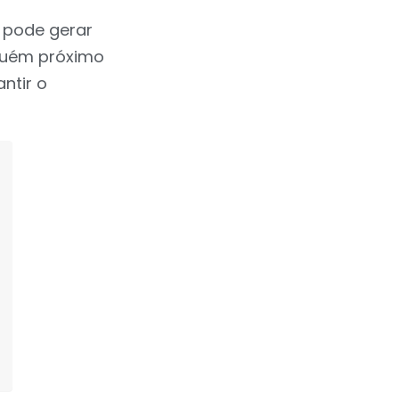
 pode gerar
lguém próximo
ntir o