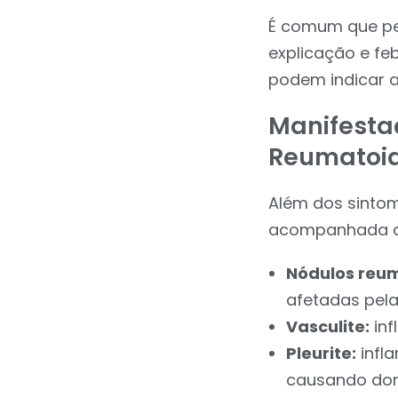
É comum que pe
explicação e fe
podem indicar a
Manifestaç
Reumatoi
Além dos sintom
acompanhada de
Nódulos reum
afetadas pela 
Vasculite:
inf
Pleurite:
infl
causando dor 