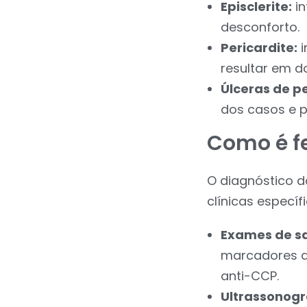
Episclerite:
in
desconforto.
Pericardite:
i
resultar em do
Úlceras de pe
dos casos e po
Como é fe
O diagnóstico d
clínicas específ
Exames de s
marcadores da
anti-CCP.
Ultrassonogr