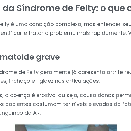
da Síndrome de Felty: o que 
Felty é uma condição complexa, mas entender se
dentificar e tratar o problema mais rapidamente. 
:
eumatoide grave
rome de Felty geralmente já apresenta artrite r
s, inchaço e rigidez nas articulações.
, a doença é erosiva, ou seja, causa danos per
 os pacientes costumam ter níveis elevados do fat
nguíneo da AR.