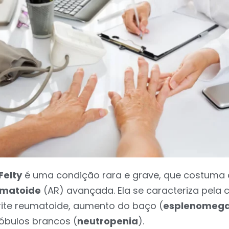
Felty
é uma condição rara e grave, que costuma 
umatoide
(AR) avançada. Ela se caracteriza pela
trite reumatoide, aumento do baço (
esplenomega
óbulos brancos (
neutropenia
).