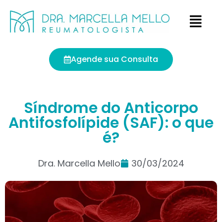
Agende sua Consulta
Síndrome do Anticorpo
Antifosfolípide (SAF): o que
é?
Dra. Marcella Mello
30/03/2024